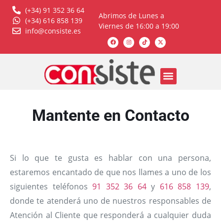
(+34) 91 352 36 64
Abrimos de Lunes a
(+34) 616 858 139
Viernes de 16:00 a 19:00
info@consiste.es
Mantente en Contacto
Si lo que te gusta es hablar con una persona,
estaremos encantado de que nos llames a uno de los
siguientes teléfonos
91 352 36 64
y
616 858 139
,
donde te atenderá uno de nuestros responsables de
Atención al Cliente que responderá a cualquier duda