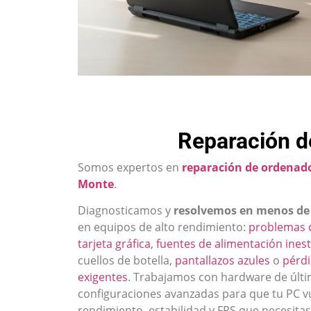
Reparación d
Somos expertos en
reparación de ordenado
Monte
.
Diagnosticamos y
resolvemos en menos de
en equipos de alto rendimiento:
problemas 
tarjeta gráfica
,
fuentes de alimentación ines
cuellos de botella,
pantallazos azules
o
pérdi
exigentes
. Trabajamos con hardware de últi
configuraciones avanzadas para que tu PC v
rendimiento, estabilidad y FPS que necesitas