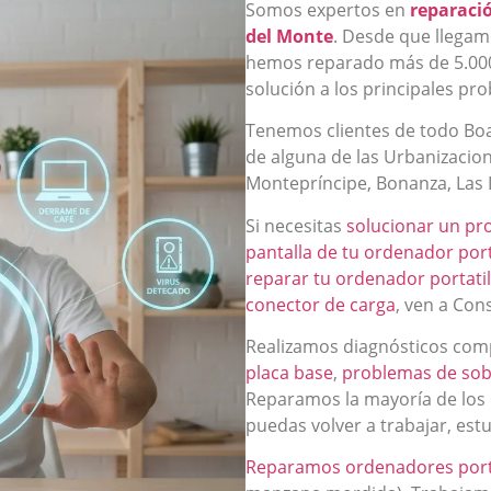
Somos expertos en
reparació
del Monte
. Desde que llegam
hemos reparado más de 5.000
solución a los principales pr
Tenemos clientes de todo Boad
de alguna de las Urbanizacion
Montepríncipe, Bonanza, Las L
Si necesitas
solucionar un pr
pantalla de tu ordenador port
reparar tu ordenador portatil 
conector de carga
, ven a Con
Realizamos diagnósticos comp
placa base
,
problemas de sob
Reparamos la mayoría de los
puedas volver a trabajar, est
Reparamos ordenadores portá