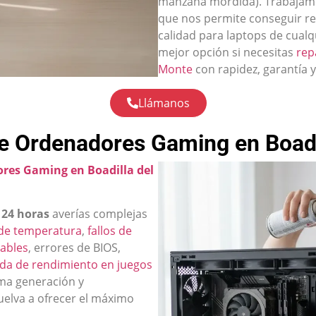
manzana mordida). Trabajamos
que nos permite conseguir re
calidad para laptops de cualqu
mejor opción si necesitas
rep
Monte
con rapidez, garantía y
Llámanos
e Ordenadores Gaming en Boadi
res Gaming en Boadilla del
 24 horas
averías complejas
de temperatura
,
fallos de
tables
, errores de BIOS,
da de rendimiento en juegos
ma generación y
uelva a ofrecer el máximo
.