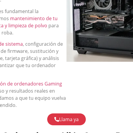
es fundamental la
cemos
mantenimiento de tu
a y limpieza de polvo
para
 roba.
de sistema
, configuración de
 de firmware, sustitución y
arjeta gráfica) y análisis
rantizar que tu ordenador
ión de ordenadores Gaming
so y resultados reales en
udamos a que tu equipo vuelva
cendido.
Llama ya