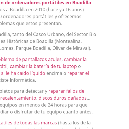
n de ordenadores portátiles en Boadilla
os a Boadilla en 2010 (hace ya 16 años)
 ordenadores portátiles y ofrecemos
oblemas que estos presentan.
illa, tanto del Casco Urbano, del Sector B o
es Históricas de Boadilla (Montealina,
omas, Parque Boadilla, Olivar de Miraval).
oblema de pantallazos azules
,
cambiar la
átil
,
cambiar la batería de tu laptop
o
si le ha caído líquido
encima o
reparar el
siste Informática.
letos para detectar y
reparar fallos de
recalentamiento
,
discos duros dañados
…
 equipos en menos de 24 horas para que
udiar o disfrutar de tu equipo cuanto antes.
tiles de todas las marcas
(hasta los de la