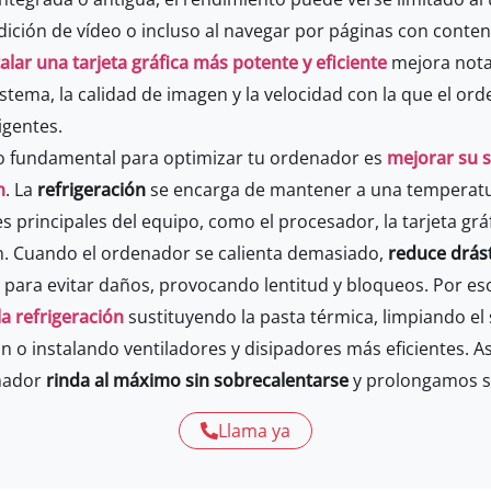
dición de vídeo o incluso al navegar por páginas con conte
talar una tarjeta gráfica más potente y eficiente
mejora nota
sistema, la calidad de imagen y la velocidad con la que el o
igentes.
o fundamental para optimizar tu ordenador es
mejorar su 
n
. La
refrigeración
se encarga de mantener a una temperatu
principales del equipo, como el procesador, la tarjeta gráf
n. Cuando el ordenador se calienta demasiado,
reduce drás
para evitar daños, provocando lentitud y bloqueos. Por es
a refrigeración
sustituyendo la pasta térmica, limpiando el
ón o instalando ventiladores y disipadores más eficientes. 
nador
rinda al máximo sin sobrecalentarse
y prolongamos su 
Llama ya