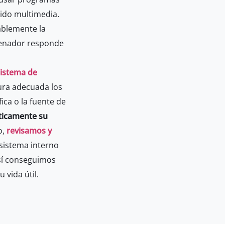
nido multimedia.
blemente la
rdenador responde
sistema de
ra adecuada los
ica o la fuente de
ticamente su
o,
revisamos y
 sistema interno
Así conseguimos
vida útil.