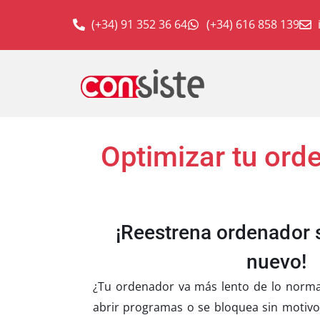
(+34) 91 352 36 64
(+34) 616 858 139
Optimizar tu ord
¡Reestrena ordenador 
nuevo!
¿Tu ordenador va más lento de lo norma
abrir programas o se bloquea sin motiv