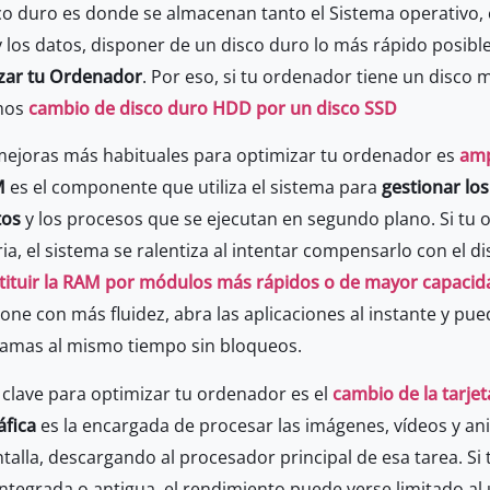
co duro es donde se almacenan tanto el Sistema operativo,
los datos, disponer de un disco duro lo más rápido posibl
zar tu Ordenador
. Por eso, si tu ordenador tiene un disco
mos
cambio de disco duro HDD por un disco SSD
 mejoras más habituales para optimizar tu ordenador es
amp
M
es el componente que utiliza el sistema para
gestionar lo
tos
y los procesos que se ejecutan en segundo plano. Si tu 
, el sistema se ralentiza al intentar compensarlo con el di
stituir la RAM por módulos más rápidos o de mayor capacid
one con más fluidez, abra las aplicaciones al instante y pue
ramas al mismo tiempo sin bloqueos.
clave para optimizar tu ordenador es el
cambio de la tarjet
áfica
es la encargada de procesar las imágenes, vídeos y a
ntalla, descargando al procesador principal de esa tarea. Si 
integrada o antigua, el rendimiento puede verse limitado a