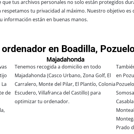
de que tus archivos personales no solo están protegidos dur
 respetamos tu privacidad al máximo. Nuestro objetivo es 
tu información están en buenas manos.
 ordenador en Boadilla, Pozuel
Majadahonda
vas
Tenemos recogida a domicilio en todo
También
ijo
Majadahonda (Casco Urbano, Zona Golf, El
en Pozu
, La
Carralero, Monte del Pilar, El Plantío, Colonia
Pozuelo
te de
Escudero, Villafranca del Castillo) para
Somosag
optimizar tu ordenador.
Casabla
la,
Monteal
Montega
Prado d