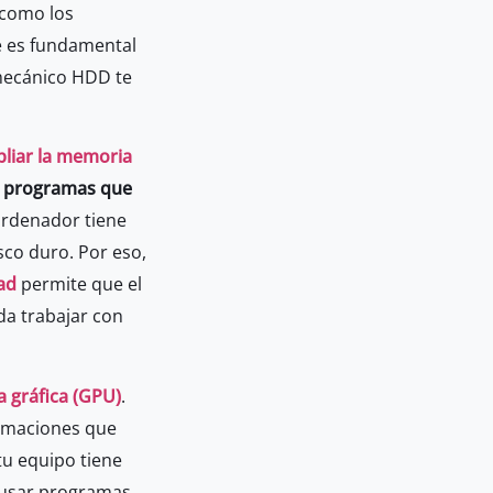
 como los
e es fundamental
 mecánico HDD te
liar la memoria
s programas que
ordenador tiene
sco duro. Por eso,
ad
permite que el
da trabajar con
a gráfica (GPU)
.
nimaciones que
tu equipo tiene
l usar programas