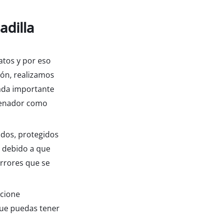
adilla
atos y por eso
ión, realizamos
nada importante
rdenador como
ados, protegidos
, debido a que
rrores que se
ncione
que puedas tener