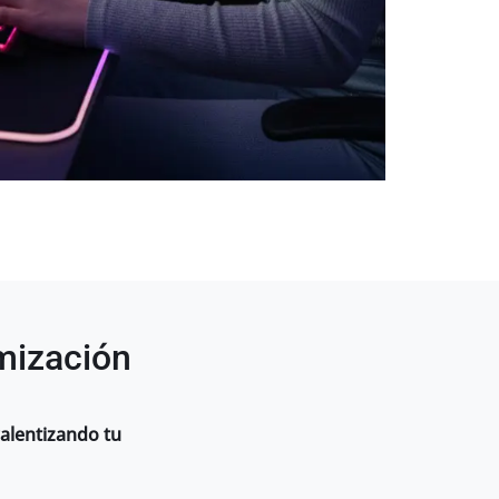
imización
ralentizando tu