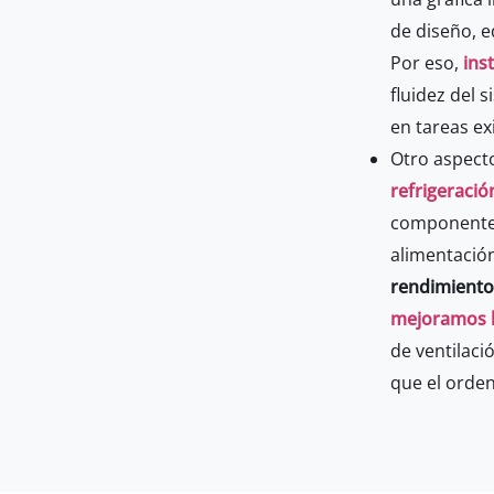
de diseño, e
Por eso,
ins
fluidez del 
en tareas ex
Otro aspect
refrigeració
componentes 
alimentació
rendimiento
mejoramos l
de ventilaci
que el orde