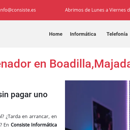
info@consiste.es
Abrimos de Lunes a Viernes d
Home
Informática
Telefonía
enador en Boadilla,Maja
sin pagar uno
l? ¿Tarda en arrancar, en
o? En
Consiste Informática