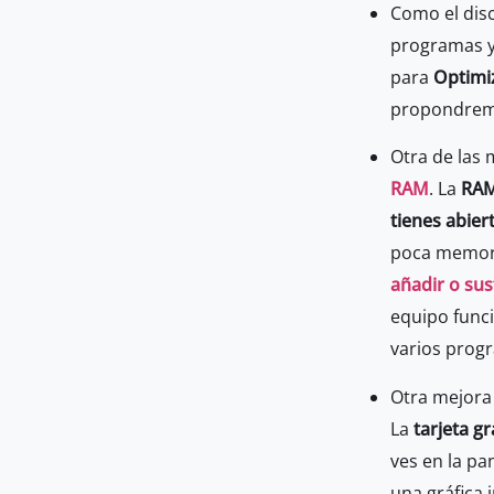
Como el dis
programas y 
para
Optimi
propondre
Otra de las
RAM
. La
RA
tienes abier
poca memoria
añadir o su
equipo funci
varios prog
Otra mejora 
La
tarjeta gr
ves en la pa
una gráfica 