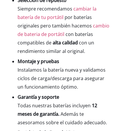
Selección
de
repuesto
Siempre recomendamos
cambiar la
batería de tu portátil
por baterías
originales pero también hacemos
cambio
de bateria de portátil
con baterías
compatibles
de
alta
calidad
con
un
rendimiento similar
al
original.
Montaje
y
pruebas
Instalamos
la
batería
nueva
y
validamos
ciclos
de
carga/
descarga
para
asegurar
un
funcionamiento
óptimo.
Garantía
y
soporte
Todas
nuestras
baterías
incluyen
12
meses
de
garantía.
Además
te
asesoramos
sobre
el
cuidado
adecuado.