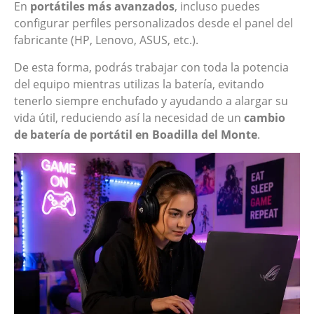
En
portátiles más avanzados
, incluso puedes
configurar perfiles personalizados desde el panel del
fabricante (HP, Lenovo, ASUS, etc.).
De esta forma, podrás trabajar con toda la potencia
del equipo mientras utilizas la batería, evitando
tenerlo siempre enchufado y ayudando a alargar su
vida útil, reduciendo así la necesidad de un
cambio
de batería de portátil en Boadilla del Monte
.