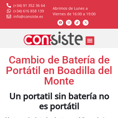
(+34) 91 352 36 64
Abrimos de Lunes a
(+34) 616 858 139
Viernes de 16:00 a 19:00
info@consiste.es
Cambio de Batería de
Portátil en Boadilla del
Monte
Un portatil sin batería no
es portátil