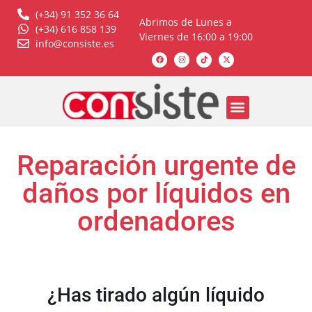
(+34) 91 352 36 64
Abrimos de Lunes a
(+34) 616 858 139
Viernes de 16:00 a 19:00
info@consiste.es
Reparación urgente de
daños por líquidos en
ordenadores
¿Has tirado algún líquido