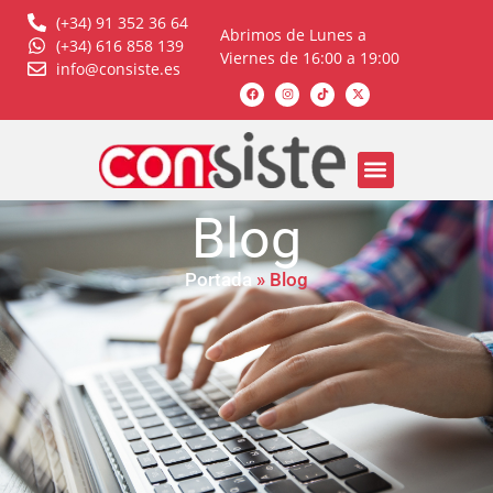
(+34) 91 352 36 64
Abrimos de Lunes a
(+34) 616 858 139
Viernes de 16:00 a 19:00
info@consiste.es
Blog
Portada
»
Blog