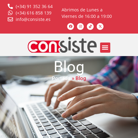
(+34) 91 352 36 64
Abrimos de Lunes a
(+34) 616 858 139
Viernes de 16:00 a 19:00
info@consiste.es
Blog
Portada
»
Blog